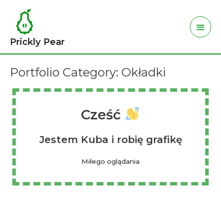
Skip
Main
to
Men
content
Prickly Pear
Portfolio Category: Okładki
Cześć
Jestem Kuba i robię grafikę
Miłego oglądania